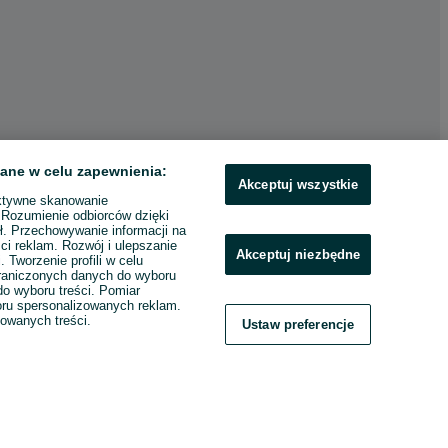
ane w celu zapewnienia:
Akceptuj wszystkie
ktywne skanowanie
. Rozumienie odbiorców dzięki
ł. Przechowywanie informacji na
ci reklam. Rozwój i ulepszanie
Akceptuj niezbędne
. Tworzenie profili w celu
raniczonych danych do wyboru
o wyboru treści. Pomiar
boru spersonalizowanych reklam.
zowanych treści.
Ustaw preferencje