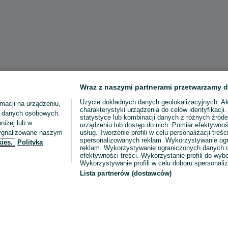
Wraz z naszymi partnerami przetwarzamy d
Użycie dokładnych danych geolokalizacyjnych. A
macji na urządzeniu,
charakterystyki urządzenia do celów identyfikacji
ia danych osobowych.
statystyce lub kombinacji danych z różnych źróde
niżej lub w
urządzeniu lub dostęp do nich. Pomiar efektywnoś
sygnalizowane naszym
usług. Tworzenie profili w celu personalizacji treści
spersonalizowanych reklam. Wykorzystywanie og
kies,
Polityka
reklam. Wykorzystywanie ograniczonych danych d
efektywności treści. Wykorzystanie profili do wy
Wykorzystywanie profili w celu doboru spersonali
Lista partnerów (dostawców)