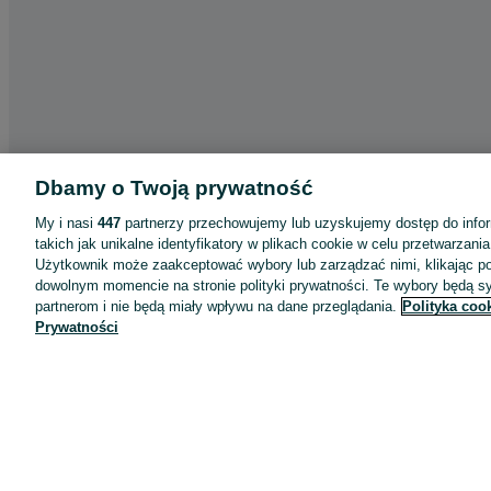
Dbamy o Twoją prywatność
My i nasi
447
partnerzy przechowujemy lub uzyskujemy dostęp do infor
takich jak unikalne identyfikatory w plikach cookie w celu przetwarzan
Użytkownik może zaakceptować wybory lub zarządzać nimi, klikając po
Aplikacje mobilne OLX.pl
dowolnym momencie na stronie polityki prywatności. Te wybory będą 
partnerom i nie będą miały wpływu na dane przeglądania.
Polityka coo
Pomoc
Prywatności
Wyróżnione ogłoszenia
Oferta dla firm
Blog
Regulamin
Polityka prywatności