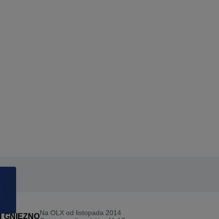
a
ć
Na OLX od
listopada 2014
H GNIEZNO