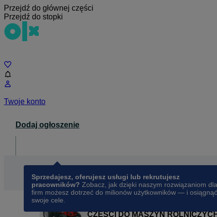
Przejdź do głównej części
Przejdź do stopki
Czat
Twoje konto
Dodaj ogłoszenie
Dla biznesu
opens in a new tab
Sprzedajesz, oferujesz usługi lub rekrutujesz
pracowników?
Zobacz, jak dzięki naszym rozwiązaniom dl
firm możesz dotrzeć do milionów użytkowników — i osiągną
swoje cele.
CZĘŚCI DO MASZYN ROLNICZYC